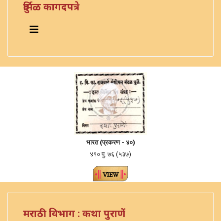
दुर्मिळ कागदपत्रे
भारत (
प्रकरण -
४०)
४१० पु. ७६ (५३७)
मराठी विभाग : कथा पुराणें