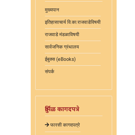
मुख्यपान
इतिहासाचार्य वि.का.राजवाडेविषयी
राजवाडे मंडळाविषयी
सार्वजनिक ग्रंथालय
ईबुक्स (eBooks)
संपर्क
दुर्मिळ कागदपत्रे
फारसी कागदपत्रे