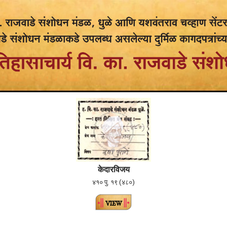
केदारविजय
४१० पु. १९ (४८०)