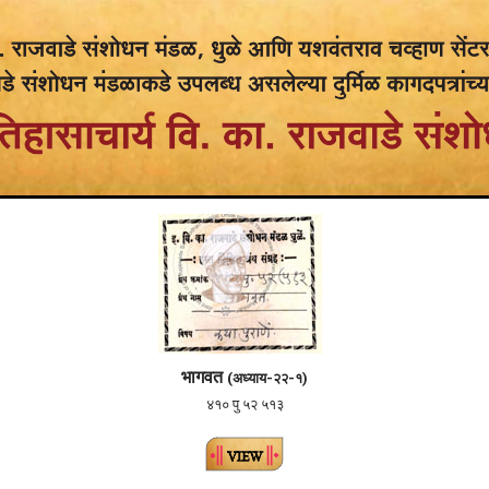
भागवत
(अध्याय-२२-१)
४१० पु ५२ ५१३