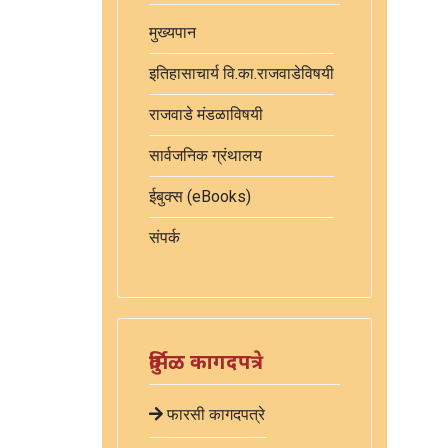
मुख्यपान
इतिहासाचार्य वि.का.राजवाडेविषयी
राजवाडे मंडळाविषयी
सार्वजनिक ग्रंथालय
ईबुक्स (eBooks)
संपर्क
दुर्मिळ कागदपत्रे
फारसी कागदपत्रे