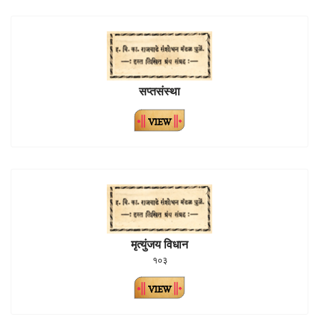
सप्तसंस्था
मृत्युंजय विधान
१०३