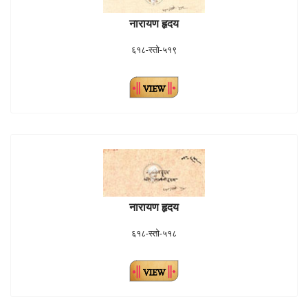
नारायण हृदय
६१८-स्तो-५१९
नारायण हृदय
६१८-स्तो-५१८