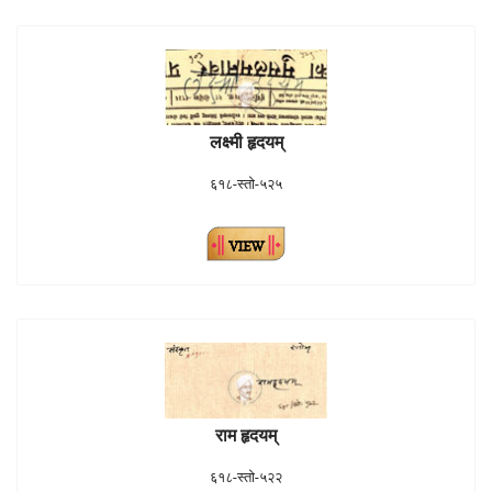
लक्ष्मी हृदयम्
६१८-स्तो-५२५
राम हृदयम्
६१८-स्तो-५२२