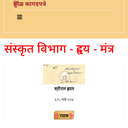
दुर्मिळ कागदपत्रे
संस्कृत विभाग - हृदय - मंत्र
श्रीराम हृदय
६१८-स्तो-५२४