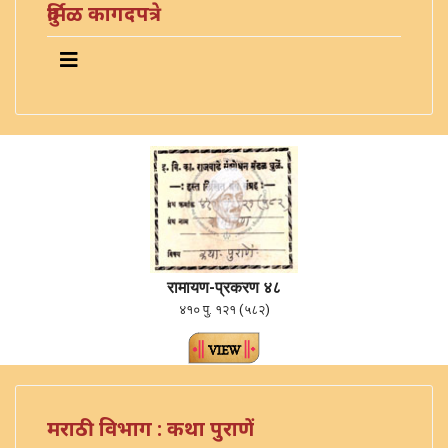
दुर्मिळ कागदपत्रे
रामायण-प्रकरण ४८
४१० पु. १२१ (५८२)
मराठी विभाग : कथा पुराणें