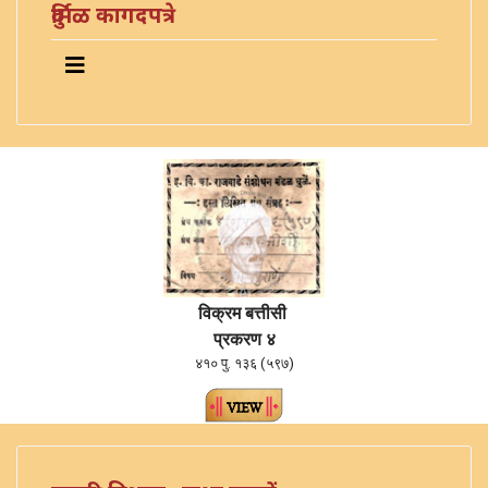
दुर्मिळ कागदपत्रे
विक्रम बत्तीसी
प्रकरण ४
४१० पु. १३६ (५९७)