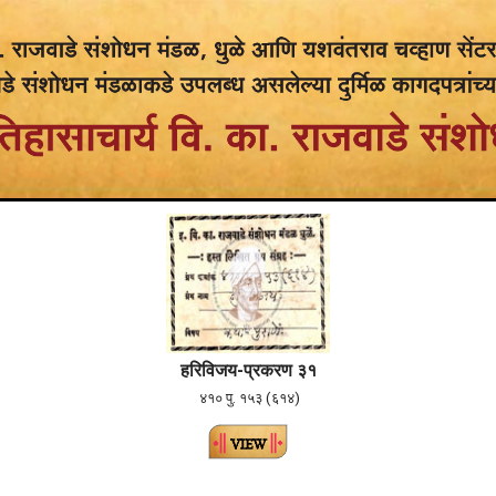
हरिविजय-प्रकरण ३१
४१० पु. १५३ (६१४)