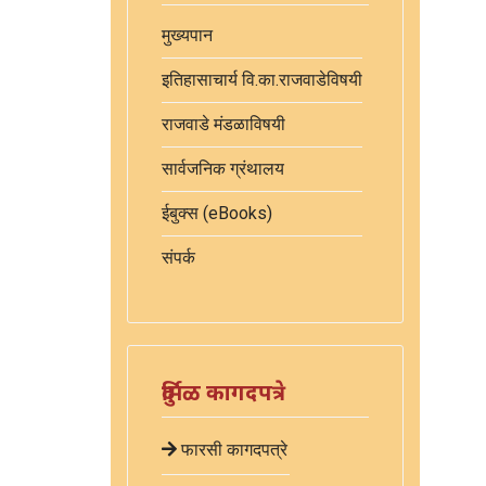
मुख्यपान
इतिहासाचार्य वि.का.राजवाडेविषयी
राजवाडे मंडळाविषयी
सार्वजनिक ग्रंथालय
ईबुक्स (eBooks)
संपर्क
दुर्मिळ कागदपत्रे
फारसी कागदपत्रे