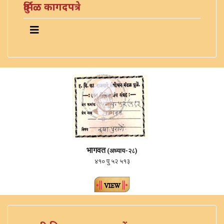
दुर्मिळ कागदपत्रे
भागवत
(अध्याय-२८)
४१० पु ५२ ५१३