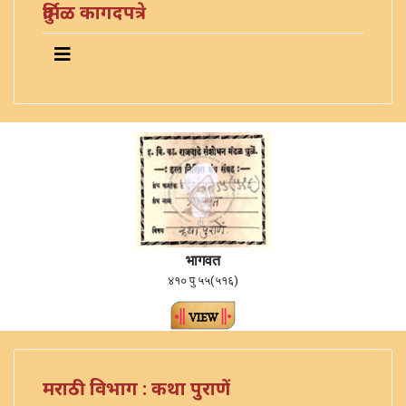
दुर्मिळ कागदपत्रे
भागवत
४१० पु ५५(५१६)
मराठी विभाग : कथा पुराणें