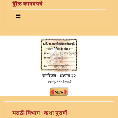
दुर्मिळ कागदपत्रे
रामविजय - अध्याय २२
४१० पु. ११५ (५७६)
मराठी विभाग : कथा पुराणें