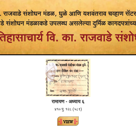
रामायण - अध्याय ६
४१० पु. १२८ (५८९)