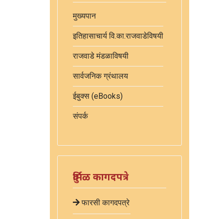
मुख्यपान
इतिहासाचार्य वि.का.राजवाडेविषयी
राजवाडे मंडळाविषयी
सार्वजनिक ग्रंथालय
ईबुक्स (eBooks)
संपर्क
दुर्मिळ कागदपत्रे
फारसी कागदपत्रे