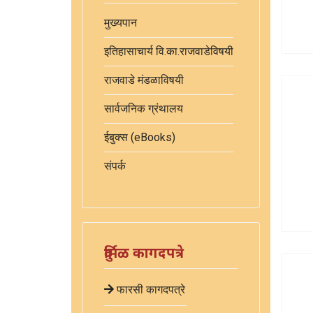
मुख्यपान
इतिहासाचार्य वि.का.राजवाडेविषयी
राजवाडे मंडळाविषयी
सार्वजनिक ग्रंथालय
ईबुक्स (eBooks)
संपर्क
दुर्मिळ कागदपत्रे
फारसी कागदपत्रे