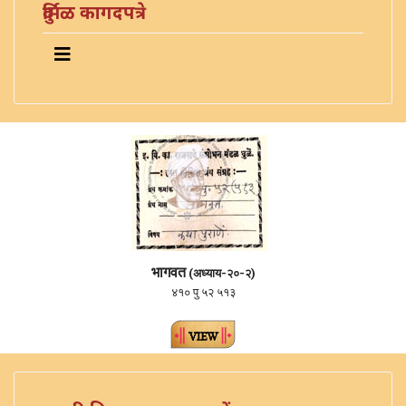
दुर्मिळ कागदपत्रे
भागवत
(अध्याय-२०-२)
४१० पु ५२ ५१३