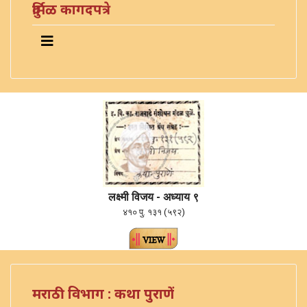
दुर्मिळ कागदपत्रे
लक्ष्मी विजय - अध्याय ९
४१० पु. १३१ (५९२)
मराठी विभाग : कथा पुराणें