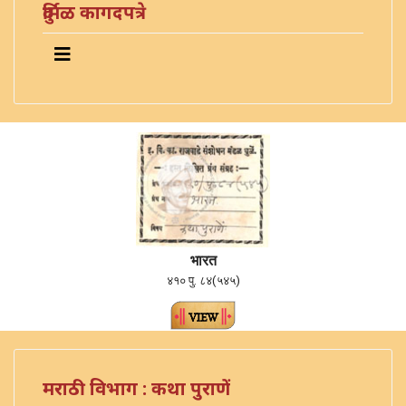
दुर्मिळ कागदपत्रे
भारत
४१० पु. ८४(५४५)
मराठी विभाग : कथा पुराणें