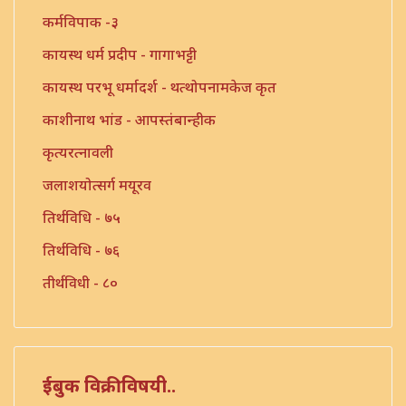
कर्मविपाक -३
कायस्थ धर्म प्रदीप - गागाभट्टी
कायस्थ परभू धर्मादर्श - थत्थोपनामकेज कृत
काशीनाथ भांड - आपस्तंबान्हीक
कृत्यरत्नावली
जलाशयोत्सर्ग मयूरव
तिर्थविधि - ७५
तिर्थविधि - ७६
तीर्थविधी - ८०
त्रिंशत श्लोकी
त्रुटीत ग्रंथ - १०
नारायण - धर्मप्रवृत्ती
ईबुक विक्रीविषयी..