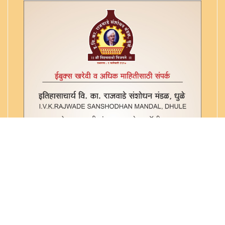
नारायण भट्ट प्रयोग रत्न - ३७९१
निरनिराळ्या कर्मांचे संकल्प व त्यास लागणा-या द्रव्यांच्या
याद्या - १९
पंचमारण्यकम
प्रतिमणि ग्रंथीका - ३२
प्रतिष्ठा मयूरव
यज्ञोपविते - १२
शिवराज प्रशस्ती व कायस्थधर्मदीप - गागाभट्टी
संन्यासयोग पट्टविधि - २२
समान क्रिया विचार
स्त्रीवपन विधि - ४४
स्वप्नाध्याय