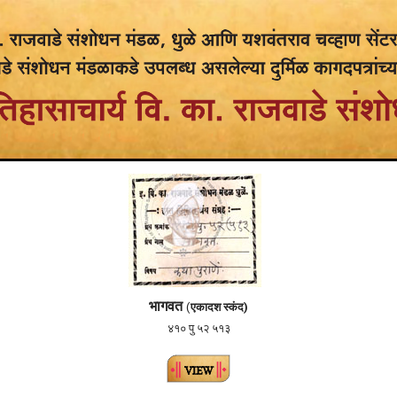
भागवत
(
एकादश स्कंद)
४१० पु ५२ ५१३