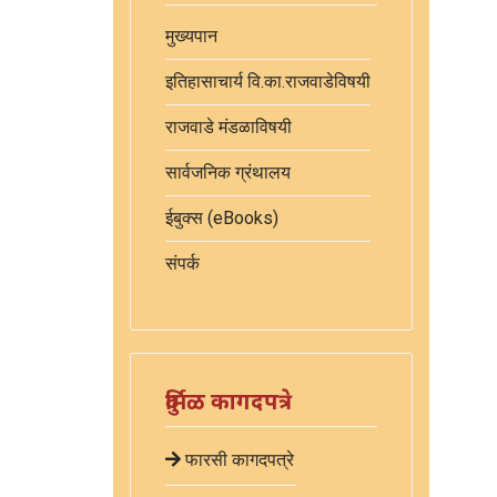
मुख्यपान
इतिहासाचार्य वि.का.राजवाडेविषयी
राजवाडे मंडळाविषयी
सार्वजनिक ग्रंथालय
ईबुक्स (eBooks)
संपर्क
दुर्मिळ कागदपत्रे
फारसी कागदपत्रे