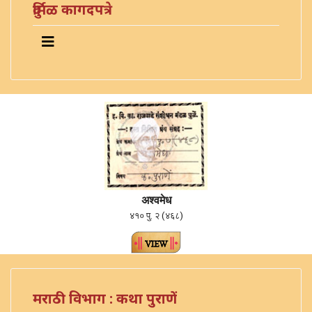
दुर्मिळ कागदपत्रे
अश्वमेध
४१० पु. २ (४६८)
मराठी विभाग : कथा पुराणें