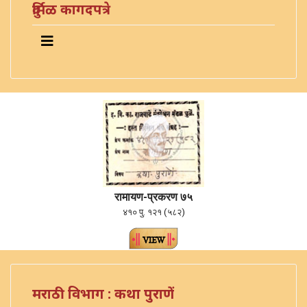
दुर्मिळ कागदपत्रे
रामायण-प्रकरण ७५
४१० पु. १२१ (५८२)
मराठी विभाग : कथा पुराणें