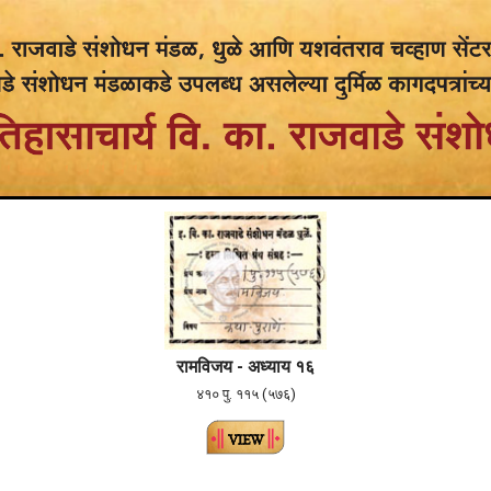
रामविजय - अध्याय १६
४१० पु. ११५ (५७६)