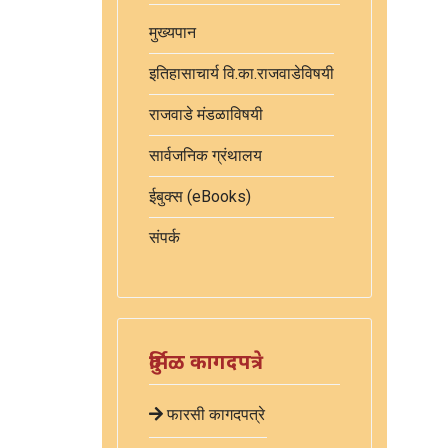
मुख्यपान
इतिहासाचार्य वि.का.राजवाडेविषयी
राजवाडे मंडळाविषयी
सार्वजनिक ग्रंथालय
ईबुक्स (eBooks)
संपर्क
दुर्मिळ कागदपत्रे
फारसी कागदपत्रे