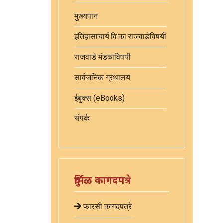
मुख्यपान
इतिहासाचार्य वि.का.राजवाडेविषयी
राजवाडे मंडळाविषयी
सार्वजनिक ग्रंथालय
ईबुक्स (eBooks)
संपर्क
दुर्मिळ कागदपत्रे
फारसी कागदपत्रे