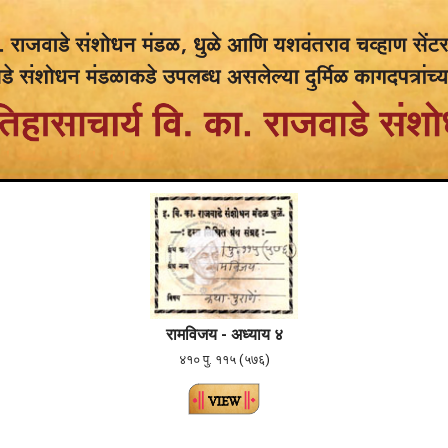
रामविजय - अध्याय ४
४१० पु. ११५ (५७६)