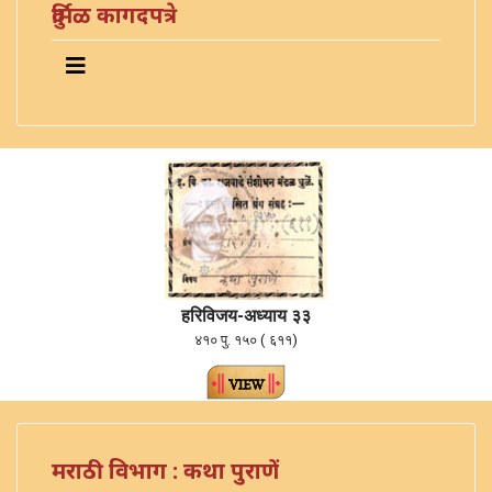
दुर्मिळ कागदपत्रे
ह
रि
विजय-अध्याय ३३
४१० पु. १५० ( ६११)
मराठी विभाग : कथा पुराणें