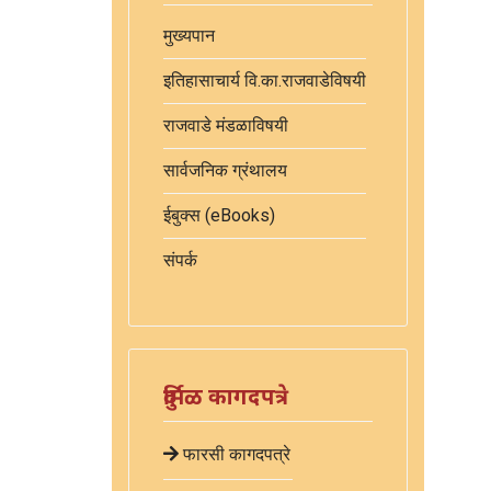
मुख्यपान
इतिहासाचार्य वि.का.राजवाडेविषयी
राजवाडे मंडळाविषयी
सार्वजनिक ग्रंथालय
ईबुक्स (eBooks)
संपर्क
दुर्मिळ कागदपत्रे
फारसी कागदपत्रे