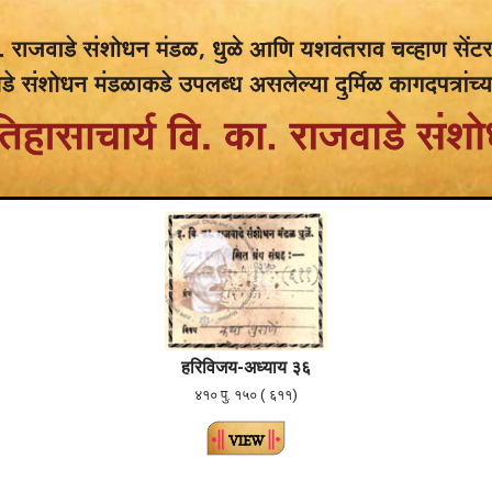
ह
रि
विजय-अध्याय ३६
४१० पु. १५० ( ६११)