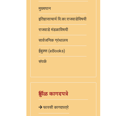
मुख्यपान
इतिहासाचार्य वि.का.राजवाडेविषयी
राजवाडे मंडळाविषयी
सार्वजनिक ग्रंथालय
ईबुक्स (eBooks)
संपर्क
दुर्मिळ कागदपत्रे
फारसी कागदपत्रे