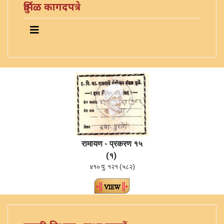
दुर्मिळ कागदपत्रे
रामायण - प्रकरण १५
(१)
४१० पु. १२१ (५८२)