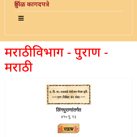
दुर्मिळ कागदपत्रे
मराठी विभाग - पुराण -
मराठी
लिंगपुराणांतर्गत
४१० पु. ९३