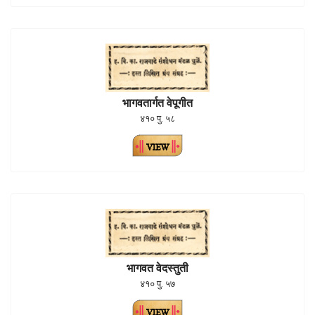
भागवतार्गत वेपूगीत
४१० पु. ५८
भागवत वेदस्तुती
४१० पु. ५७