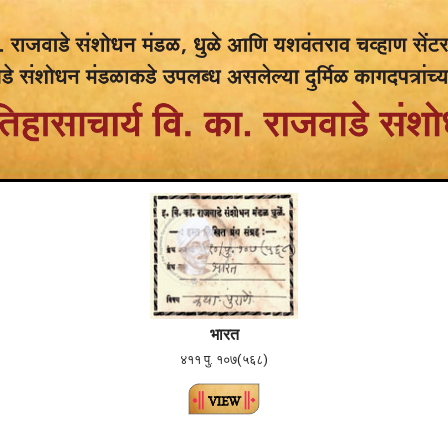
भारत
४११ पु. १०७(५६८)