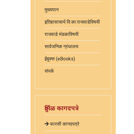
मुख्यपान
इतिहासाचार्य वि.का.राजवाडेविषयी
राजवाडे मंडळाविषयी
सार्वजनिक ग्रंथालय
ईबुक्स (eBooks)
संपर्क
दुर्मिळ कागदपत्रे
फारसी कागदपत्रे