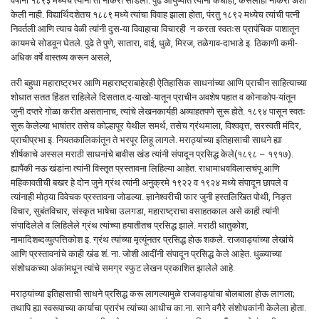
वर्षांनी १८९३ मध्येच त्यांनी ती नोकरी सोडली. पुढे आयुष्यात त्यांनी कधीही, कसलीही नोकरी अशी
केली नाही. विद्यार्थिदशेतच १८८९ मध्ये त्यांचा विवाह झाला होता, पंरतु १८९२ मध्येच त्यांची पत्नी
निवर्तली आणि त्याच वेळी त्यांनी दुस-या विवाहाचा विचारही न करता स्वतःस प्रापंचिक पाशातून
कायमचे सोडवून घेतले. पुढे ते पुणे, सातारा, वाई, धुळे, मिरज, तळेगाव-दाभाडे इ. ठिकाणी कमी-
अधिक वर्षे वास्तव्य करून असले,
तरी बहुधा महाराष्ट्रभर आणि महाराष्ट्राबाहेरही ऐतिहासिक साधनांच्या आणि प्राचीन साहित्याच्या
शोधात सतत हिंडत राहिलेले दिसतात.द-याखो-यातून प्राचीन अवशेष पहात व कोनाकोप-यांतून
जुनी दप्तरे गोळा करीत असतानाच, त्यांचे लेखनकार्यही अव्याहतपणे सुरू होते. १८९४ पासून स्वतः
सुरू केलेल्या भाषांतर तसेच कोल्हापूर येथील समर्थ, तसेच ग्रंथमाला, विश्ववृत्त, सरस्वती मंदिर,
प्राचीप्रभा इ. नियतकालिकांतून ते भरपूर लिहू लागले. मराठ्यांच्या इतिहासाची साधने ह्या
शीर्षकाचे अस्सल मराठी साधनांचे बावीस खंड त्यांनी संपादून प्रसिद्ध केले(१८९८ – १९१७).
ह्यापैंकी नऊ खंडांना त्यांनी विस्तृत प्रस्तावना लिहिल्या आहेत. राधामाधवविलासचंपू आणि
महिकावतीची बखर हे दोन जुने ग्रंथ त्यांनी अनुक्रमे १९२२ व १९२४ मध्ये संपादून छापले व
त्यांनाही मोठ्या विवेचक प्रस्तावना जोडल्या. ज्ञानेश्‍वरीची फार जुनी हस्तलिखित पोथी, निङ्त
विचार, सुबंतविचार, संस्कृत भाषेचा उलगडा, महाराष्ट्राचा वसाहतकाल असे काही त्यांनी
संपादिलेले व लिहिलेले ग्रंथ त्यांच्या हयातीतच प्रसिद्ध झाले. मराठी धातुकोश,
नामादिशब्दव्युत्पत्तिकोश इ. ग्रंथ त्यांच्या मृत्यूंनतर प्रसिद्ध होऊ शकले. राजवाड्यांच्या लेखांचे
आणि प्रस्तावनांचे काही खंड शं. ना. जोशी आदींनी संपादून प्रसिद्ध केले आहेत. धुळ्याच्या
संशोधकच्या अंकांमधून त्यांचे समग्र स्फुट लेखन प्रकाशित झालेले आहे.
मराठ्यांच्या इतिहासाची साधने प्रसिद्ध करू लागल्यामुळे राजवाड्यांचा बोलबाला होऊ लागला;
तथापि ह्या स्वरूपाच्या कार्याचा प्रारंभ त्यांच्या आधीच का.ना. साने वगैरे संशोधकांनी केलेला होता.