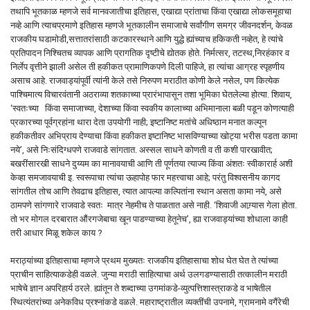
तथापि भूतकाळ म्हणजे सर्व मानवजातीचा इतिहास, एखाद्या प्रांताचा किंवा एखाद्या लोकसमूहाचा
नव्हे आणि त्याचप्रमाणे इतिहास म्हणजे भूतकालीन समाजाचे सर्वांगीण समग्र जीवनदर्शन, केवळ
राजकीय घडामोडी,सत्तातरांसाठी कटकारस्थाने आणि युद्धे ह्यांच्याच हकिकती नव्हेत, हे त्यांचे
प्रतिपादन निश्चितच व्यापक आणि प्रागतिक दृष्टीचे द्योतक होते. निर्मत्सर, तटस्थ,निरहंकार व
निर्लेप वृत्तीने झाली असेल ती हकीकत प्रामाणिकपणे दिली पाहिजे, हा त्यांचा आग्रह स्पृहणीय
असाच आहे. राजवाड्यांपूर्वी त्यांनी केले तसे निरुपण मराठीत कोणी केले नसेल, पण कित्येक
पाश्चिमात्य विचारवंतानी अठराव्या शतकाच्या प्रारंभापासून तशा भूमिका घेतलेल्या होत्या. शिवाय,
‘स्वतःच्या किंवा समाजाच्या, देशाच्या किंवा स्वकीय कालाच्या अभिमानाला बळी पडून कोणत्याही
प्रकारच्या पूर्वग्रहांना थारा देता उपयोगी नाही; इष्टानिष्ट मतांचे अधिष्ठान मनात कल्पून
हकीकतीवर अभिप्राय देण्याचा किंवा हकीकत इष्टानिष्ट भासविण्याच्या खोट्या भरीस पडता कामा
नये’, असे निःसंदिग्धपणे राजवाडे सांगतात. अस्सल साधने कोणती व ती कशी पारखावीत;
बखरींसारखी साधने दुय्यम का मानावयाची आणि ती पूर्णतया त्याज्य किंवा अंशतः स्वीकारार्ह अशी
केव्हा समजावयाची इ. स्वरूपाचा त्यांचा ऊहापोह फार महत्त्वाचा आहे; परंतु विश्वसनीय कागद
सांगतील तोच आणि तेवढाच इतिहास, त्यात आपल्या कल्पितांना स्थान असता कामा नये, असे
ठामपणे सांगणारे राजवाडे स्वतः मात्र नेहमीच ते पाळतात असे नाही. ‘शिवाजी आग्र्यास गेला होता.
तो भर मोगल दरबारात औंरगजेबाचा खून पाडण्याच्या हेतूनेच’, ह्या राजवाड्यांच्या शोधाला काही
तरी आधार मिळू शकेल काय ?
मराठ्यांच्या इतिहासाचा म्हणजे प्रथम मुख्यतः राजकीय इतिहासाचा शोध घेत घेत ते त्यांच्या
प्राचीन साहित्याकडेही वळले. जुन्या मराठी साहित्याचा अर्थ उलगडण्यासाठी तत्कालीन मराठी
भाषेचे ज्ञान अपरिहार्य ठरले. ह्यांतून ते शब्दाच्या उगमांकडे-व्युत्पत्तिशास्त्राकडे व भाषेतील
स्थित्यंतरांच्या अनेकविध प्रश्नांकडे वळले. महाराष्ट्रातील व्यक्तींची उपनामे, ग्रामनामे वगैंरेची