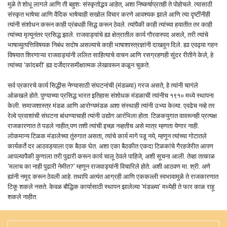
मुळे ते शोधू लागले आणि ती बहुशः संस्कृतोद्भव आहेत, अशा निष्कर्षाप्रतही ते पोहोचले. त्यासाठी
संस्कृत भाषेचा आणि वैदिक भाषेचाही सखोल विचार करणे आवश्यक झाले आणि त्या दृष्टींनीही
त्यांनी संशोधन करून काही प्रंबधही सिद्ध करून ठेवले. त्यांपैकी काही त्यांच्या हयातीत तर काही
त्यांच्या मृत्यूनंतर प्रसिद्ध झाले. राजवाड्यांचे ह्या क्षेत्रातील कार्य गौरवास्पद असले, तरी त्यांचे
भाषाव्युत्पत्तिविषयक निबंध सदोष असल्याचे काही भाषाशास्त्रज्ञांनी दाखवून दिले. ह्या एवढ्या गहन
विषयात शिरणाऱ्या राजवाड्यांनी ललित साहित्याचे वाचन आणि रसग्रहणही सुंदर रीतीने केले, हे
त्यांच्या ‘कांदबरी’ ह्या दर्जेदारसमीक्षात्मक लेखावरून कळून चुकते.
सर्व प्रकारचे कार्य सिद्धीस नेण्यासाठी संघटनांची (मंडळ्या) गरज असते, हे त्यांनी चागंले
ओळखले होते. पुण्याच्या प्रसिद्ध भारत इतिहास संशोधक मंडळाची त्यांनीच १९१० मध्ये स्थापना
केली. समाजशास्त्र मंडळ आणि आरोग्यमंडळ अशा संस्थाही त्यांनी उभ्या केल्या. एवढेच नव्हे तर
रेल्वे प्रवाशांची संघटना बांधण्याचाही त्यांनी उद्योग आरंभिला होता. टिळकयुगात वावरूनही प्रत्यक्ष
राजकारणात ते पडले नाहीत,पण तशी त्यांची इच्छा नव्हतीच असे मात्र म्हणता येणार नाही.
लोकमान्य टिळक मंडालेच्या तुंरुगात असता, त्यांचे कार्य मागे पडू नये, म्हणून त्यांच्या गोटातले
कार्यकर्ते दर आठवड्याला एक बैठक घेत. अशा एका बैठकीत एकदा टिळकांचे गैरहजेरीत आपण
आपल्यापैकी कुणाला तरी पुढारी करून कार्य चालू ठेवले पाहिजे, अशी सूचना आली. तेव्हा तत्काळ
‘मलाच का नाही पुढारी नेमीत?’ म्हणून राजवाड्यांनी विचारिले होते. अशी आठवण मा. श्री. अणे
ह्यांनी नमूद करून ठेवली आहे. तथापि अत्यंत आग्रही आणि एककल्ली स्वभावामुळे ते राजकारणात
टिकू शकले नसते. केवळ बौद्धिक कार्यासाठी स्थापन झालेल्या ‘मंडळ्या’ मध्येही ते फार काळ राहू
शकले नाहीत.