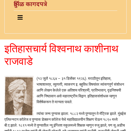
दुर्मिळ कागदपत्रे
इतिहासचार्य विश्वनाथ काशीनाथ
राजवाडे
(१२ जुलै १८६४ – ३१ डिसेंबर १९२६). मराठीतून इतिहास,
भाषाशास्त्र, व्युत्पत्ती, व्याकरण इ. बहुविध विषयांवर व्यांसगपूर्ण संशोधन
आणि लेखन केलेले एक अतिशय परिश्रमी, प्रतिभावान, दृढनिश्‍चयी
आणि निष्ठावान असे महाराष्ट्रीय विद्वान. इतिहाससंशोधक म्हणून
विशेषेकरून ते मान्यता पावले.
त्यांचा जन्म पुण्यास झाला. १८८२ मध्ये पुण्यातून ते मॅट्रिक झाले. मुंबईस
एल्फिन्स्टन कॉलेज व पुण्यास डेक्कन कॉलेज येथे महाविद्यालयीन शिक्षण घेऊन १८९० मध्ये
बी.ए.झाले. १८९१ मध्ये ते पुण्यातील न्यू इंग्लिश स्कूलमध्ये शिक्षक म्हणून रुजू झाले, पण सु.अडीच