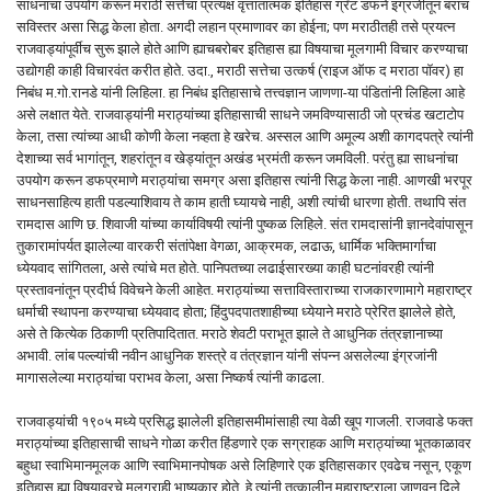
साधनांचा उपयोग करून मराठी सत्तेचा प्रत्यक्ष वृत्तांतात्मक इतिहास ग्रँट डफने इंग्रजीतून बराच
सविस्तर असा सिद्ध केला होता. अगदी लहान प्रमाणावर का होईना; पण मराठीतही तसे प्रयत्न
राजवाड्यांपूर्वीच सुरू झाले होते आणि ह्याचबरोबर इतिहास ह्या विषयाचा मूलगामी विचार करण्याचा
उद्योगही काही विचारवंत करीत होते. उदा., मराठी सत्तेचा उत्कर्ष (राइज ऑफ द मराठा पॉवर) हा
निबंध म.गो.रानडे यांनी लिहिला. हा निबंध इतिहासाचे तत्त्वज्ञान जाणणा-या पंडितांनी लिहिला आहे
असे लक्षात येते. राजवाड्यांनी मराठ्यांच्या इतिहासाची साधने जमविण्यासाठी जो प्रचंड खटाटोप
केला, तसा त्यांच्या आधी कोणी केला नव्हता हे खरेच. अस्सल आणि अमूल्य अशी कागदपत्रे त्यांनी
देशाच्या सर्व भागांतून, शहरांतून व खेड्यांतून अखंड भ्रमंती करून जमविली. परंतु ह्या साधनांचा
उपयोग करून डफप्रमाणे मराठ्यांचा समग्र असा इतिहास त्यांनी सिद्ध केला नाही. आणखी भरपूर
साधनसाहित्य हाती पडल्याशिवाय ते काम हाती घ्यायचे नाही, अशी त्यांची धारणा होती. तथापि संत
रामदास आणि छ. शिवाजी यांच्या कार्याविषयी त्यांनी पुष्कळ लिहिले. संत रामदासांनी ज्ञानदेवांपासून
तुकारामांपर्यत झालेल्या वारकरी संतांपेक्षा वेगळा, आक्रमक, लढाऊ, धार्मिक भक्तिमार्गाचा
ध्येयवाद सांगितला, असे त्यांचे मत होते. पानिपतच्या लढाईसारख्या काही घटनांवरही त्यांनी
प्रस्तावनांतून प्रदीर्घ विवेचने केली आहेत. मराठ्यांच्या सत्ताविस्ताराच्या राजकारणामागे महाराष्ट्र
धर्माची स्थापना करण्याचा ध्येयवाद होता; हिंदुपदपातशाहीच्या ध्येयाने मराठे प्रेरित झालेले होते,
असे ते कित्येक ठिकाणी प्रतिपादितात. मराठे शेवटी पराभूत झाले ते आधुनिक तंत्रज्ञानाच्या
अभावी. लांब पल्ल्यांची नवीन आधुनिक शस्त्रे व तंत्रज्ञान यांनी संपन्न असलेल्या इंग्रजांनी
मागासलेल्या मराठ्यांचा पराभव केला, असा निष्कर्ष त्यांनी काढला.
राजवाड्यांची १९०५ मध्ये प्रसिद्ध झालेली इतिहासमीमांसाही त्या वेळी खूप गाजली. राजवाडे फक्त
मराठ्यांच्या इतिहासाची साधने गोळा करीत हिंडणारे एक सग्राहक आणि मराठ्यांच्या भूतकाळावर
बहुधा स्वाभिमानमूलक आणि स्वाभिमानपोषक असे लिहिणारे एक इतिहासकार एवढेच नसून, एकूण
इतिहास ह्या विषयावरचे मूलग्राही भाष्यकार होते, हे त्यांनी तत्कालीन महाराष्ट्राला जाणवून दिले.