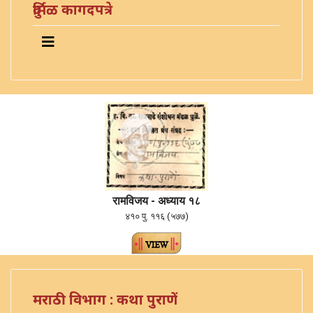
दुर्मिळ कागदपत्रे
रामविजय - अध्याय १८
४१० पु. ११६ (५७७)
मराठी विभाग : कथा पुराणें