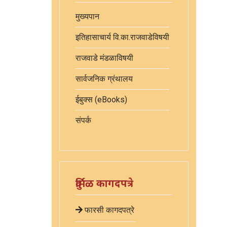
मुख्यपान
इतिहासाचार्य वि.का.राजवाडेविषयी
राजवाडे मंडळाविषयी
सार्वजनिक ग्रंथालय
ईबुक्स (eBooks)
संपर्क
दुर्मिळ कागदपत्रे
फारसी कागदपत्रे