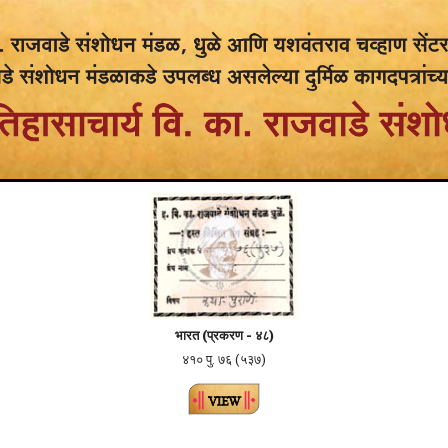
भारत (
प्रकरण -
४८)
४१० पु. ७६ (५३७)