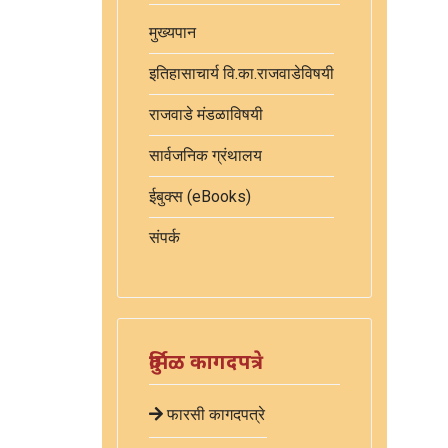
मुख्यपान
इतिहासाचार्य वि.का.राजवाडेविषयी
राजवाडे मंडळाविषयी
सार्वजनिक ग्रंथालय
ईबुक्स (eBooks)
संपर्क
दुर्मिळ कागदपत्रे
फारसी कागदपत्रे