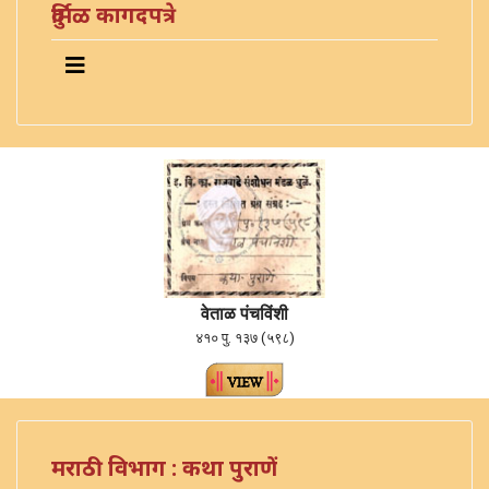
दुर्मिळ कागदपत्रे
वेताळ पंचविंशी
४१० पु. १३७ (५९८)
मराठी विभाग : कथा पुराणें