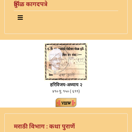
दुर्मिळ कागदपत्रे
ह
रि
विजय-अध्याय २
४१० पु. १५० ( ६११)
मराठी विभाग : कथा पुराणें