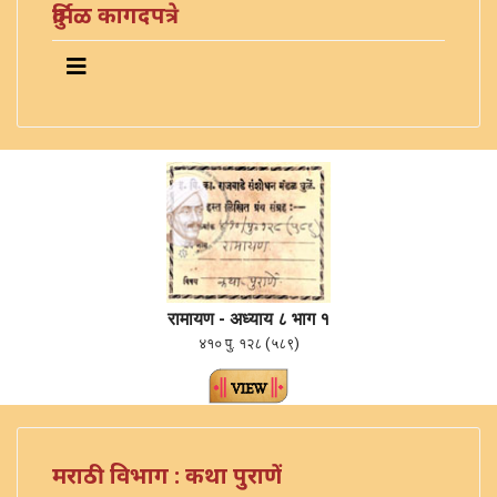
दुर्मिळ कागदपत्रे
रामायण - अध्याय ८ भाग १
४१० पु. १२८ (५८९)
मराठी विभाग : कथा पुराणें