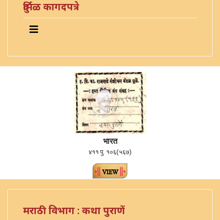
दुर्मिळ कागदपत्रे
भारत
४११ पु. १०६(५६७)
मराठी विभाग : कथा पुराणें