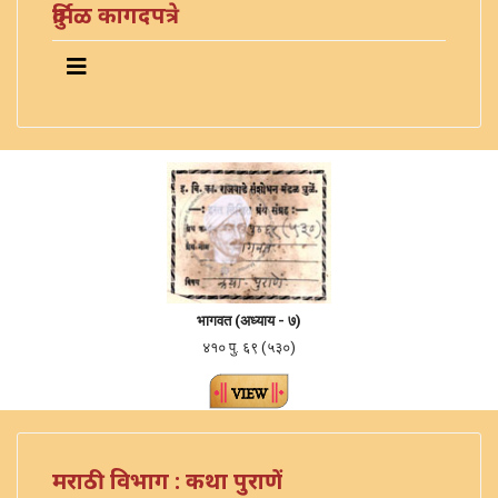
दुर्मिळ कागदपत्रे
भागवत (
अध्याय - ७
)
४१० पु. ६९ (५३०)
मराठी विभाग : कथा पुराणें