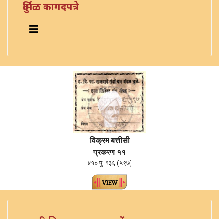
दुर्मिळ कागदपत्रे
विक्रम बत्तीसी
प्रकरण ११
४१० पु. १३६ (५९७)