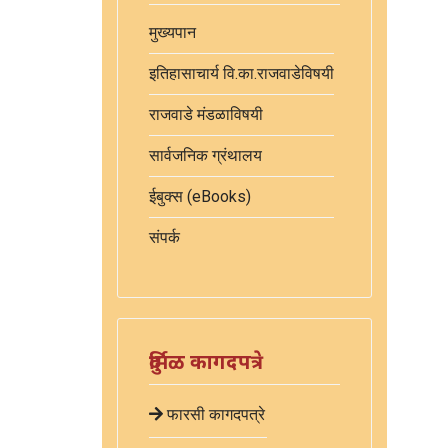
मुख्यपान
इतिहासाचार्य वि.का.राजवाडेविषयी
राजवाडे मंडळाविषयी
सार्वजनिक ग्रंथालय
ईबुक्स (eBooks)
संपर्क
दुर्मिळ कागदपत्रे
फारसी कागदपत्रे