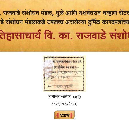
रामायण-
अध्याय १३(२)
४१० पु. १२८ (५८९)