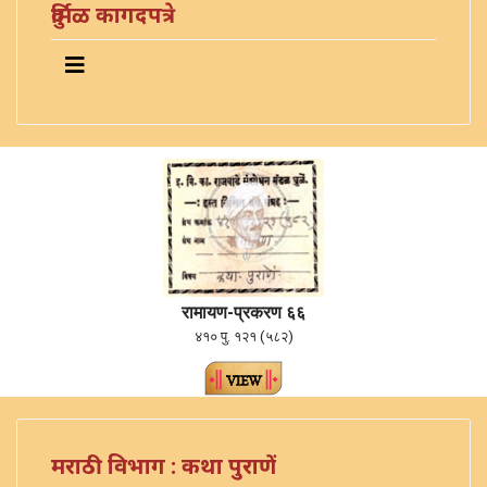
दुर्मिळ कागदपत्रे
रामायण-प्रकरण ६६
४१० पु. १२१ (५८२)
मराठी विभाग : कथा पुराणें