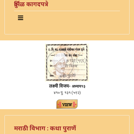
दुर्मिळ कागदपत्रे
लक्ष्मी विजय-
अध्याय१३
४१० पु. १३१ (५९२)
मराठी विभाग : कथा पुराणें