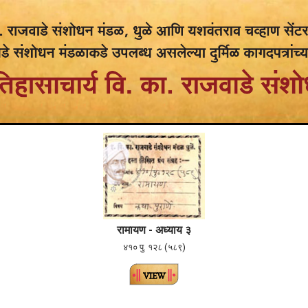
रामायण - अध्याय ३
४१० पु. १२८ (५८९)