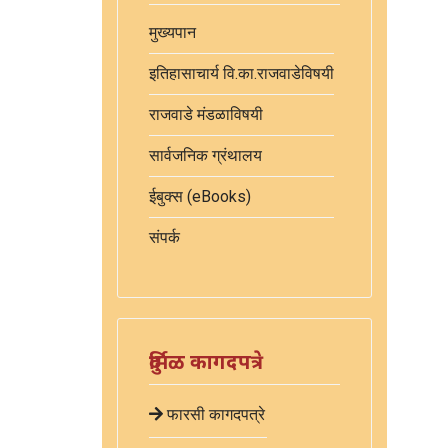
मुख्यपान
इतिहासाचार्य वि.का.राजवाडेविषयी
राजवाडे मंडळाविषयी
सार्वजनिक ग्रंथालय
ईबुक्स (eBooks)
संपर्क
दुर्मिळ कागदपत्रे
फारसी कागदपत्रे