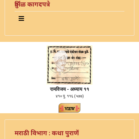
दुर्मिळ कागदपत्रे
रामविजय - अध्याय ११
४१० पु. ११६ (५७७)
मराठी विभाग : कथा पुराणें