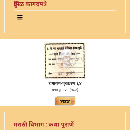
दुर्मिळ कागदपत्रे
रामायण-प्रकरण ६४
४१० पु. १२१ (५८२)
मराठी विभाग : कथा पुराणें