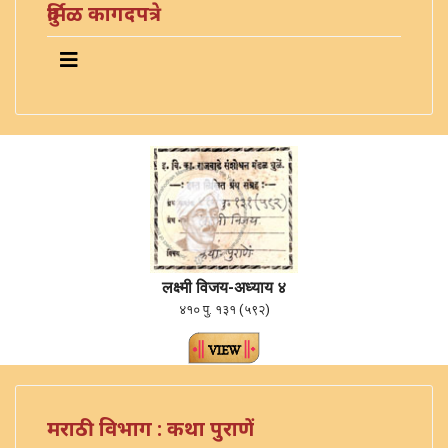
दुर्मिळ कागदपत्रे
लक्ष्मी विजय-अध्याय ४
४१० पु. १३१ (५९२)
मराठी विभाग : कथा पुराणें