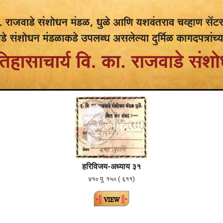
ह
रि
विजय-अध्याय ३१
४१० पु. १५० ( ६११)