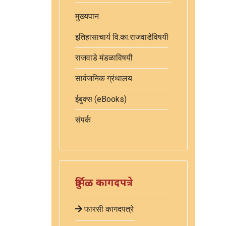
मुख्यपान
इतिहासाचार्य वि.का.राजवाडेविषयी
राजवाडे मंडळाविषयी
सार्वजनिक ग्रंथालय
ईबुक्स (eBooks)
संपर्क
दुर्मिळ कागदपत्रे
फारसी कागदपत्रे