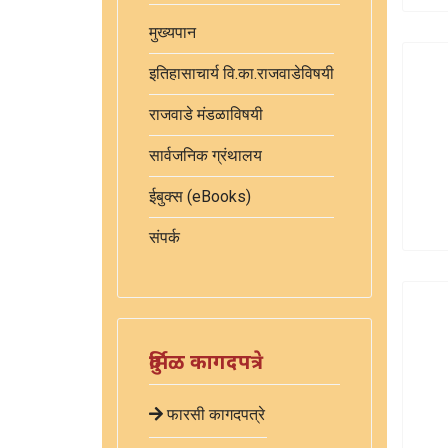
मुख्यपान
इतिहासाचार्य वि.का.राजवाडेविषयी
राजवाडे मंडळाविषयी
सार्वजनिक ग्रंथालय
ईबुक्स (eBooks)
संपर्क
दुर्मिळ कागदपत्रे
फारसी कागदपत्रे