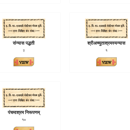
संन्यास पद्धती
श्रीअच्युताश्रमस्यन्यास
२
१
पंचमाश्रम निरूपणम्
१०