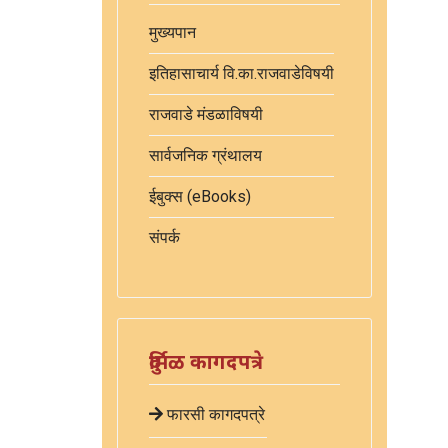
मुख्यपान
इतिहासाचार्य वि.का.राजवाडेविषयी
राजवाडे मंडळाविषयी
सार्वजनिक ग्रंथालय
ईबुक्स (eBooks)
संपर्क
दुर्मिळ कागदपत्रे
फारसी कागदपत्रे