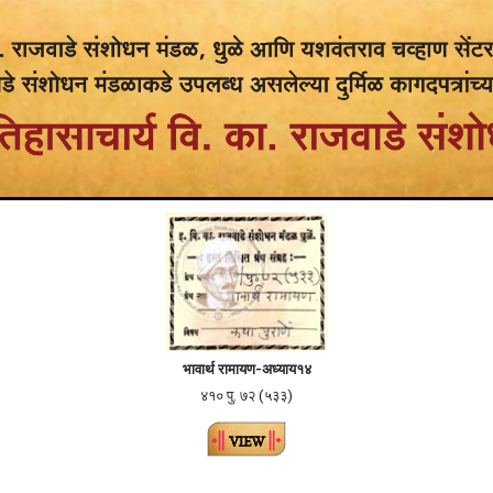
भावार्थ रामायण-
अध्याय१४
४१० पु. ७२ (५३३)