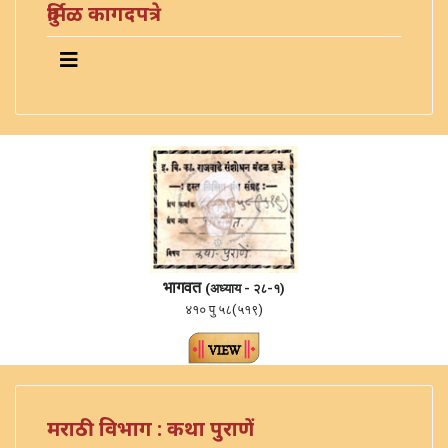
दुर्मिळ कागदपत्रे
भागवत
(अध्याय - २८-१)
४१० पु ५८(५१९)
मराठी विभाग : कथा पुराणें