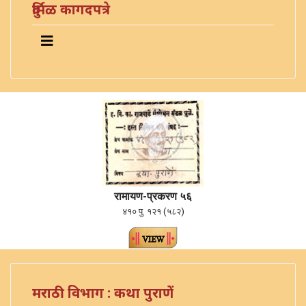
दुर्मिळ कागदपत्रे
रामायण-प्रकरण ५६
४१० पु. १२१ (५८२)
मराठी विभाग : कथा पुराणें